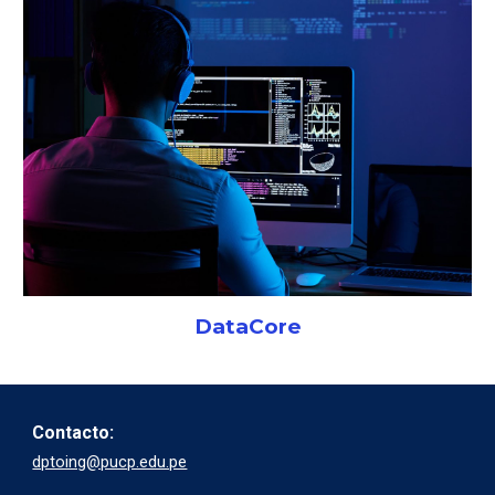
DataCore
Contacto:
dptoing@pucp.edu.pe